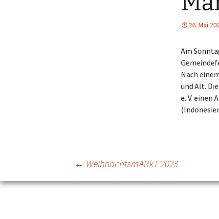
Mar
26. Mai 20
Am Sonntag,
Gemeindefe
Nach einem
und Alt. D
e. V. einen
(Indonesien
Beitragsnavigation
←
WeihnachtsmARkT 2023