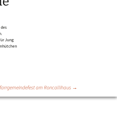
he
 des
n.
für Jung
fenhütchen
farrgemeindefest am Roncallihaus
→