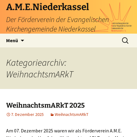
Zum
A.M.E.Niederkassel
Inhalt
Der Förderverein der Evangelischen
springen
Kirchengemeinde Niederkassel
Suchen
Menü
nach:
Kategoriearchiv:
WeihnachtsmARkT
WeihnachtsmARkT 2025
7. Dezember 2025
WeihnachtsmARkT
Am 07. Dezember 2025 waren wir als Förderverein A.M.E.